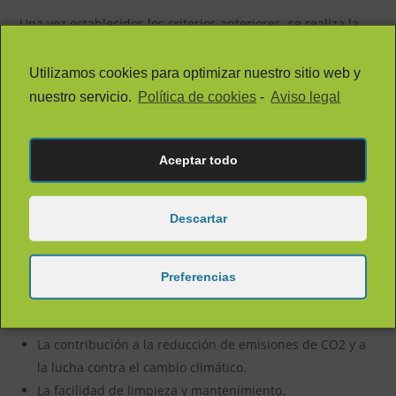
Una vez establecidos los criterios anteriores, se realiza la
instalación de las placas fotovoltaicas. Estas se colocan en
una estructura en función de la orientación y el lugar
Utilizamos cookies para optimizar nuestro sitio web y
establecido, se conectan en serie a un regulador de carga,
nuestro servicio.
Política de cookies
-
Aviso legal
y a su vez, este se conecta a las baterías fotovoltaicas que
obtienen la energía para el consumo, por último, se instala
un inversor para transformar la corriente continua en
Aceptar todo
alterna.
La instalación de paneles solares fotovoltaicos ofrece
múltiples
beneficios
que se ven reflejados en:
Descartar
El ahorro en la factura eléctrica.
La rentabilidad de la instalación y la eficiencia
Preferencias
energética.
El autoabastecimiento e interrelación energética.
La contribución a la reducción de emisiones de CO2 y a
la lucha contra el cambio climático.
La facilidad de limpieza y mantenimiento.