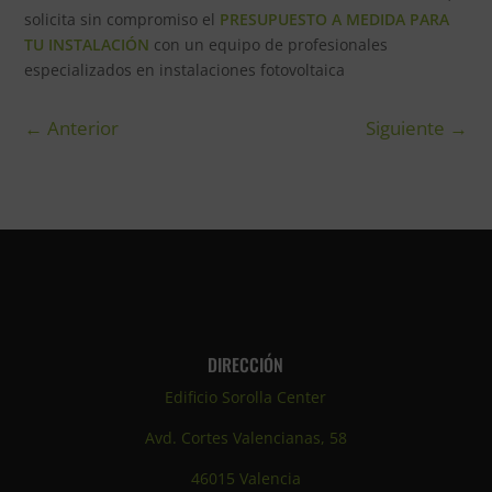
solicita sin compromiso el
PRESUPUESTO A MEDIDA PARA
TU INSTALACIÓN
con un equipo de profesionales
especializados en instalaciones fotovoltaica
←
Anterior
Siguiente
→
DIRECCIÓN
Edificio Sorolla Center
Avd. Cortes Valencianas, 58
46015 Valencia