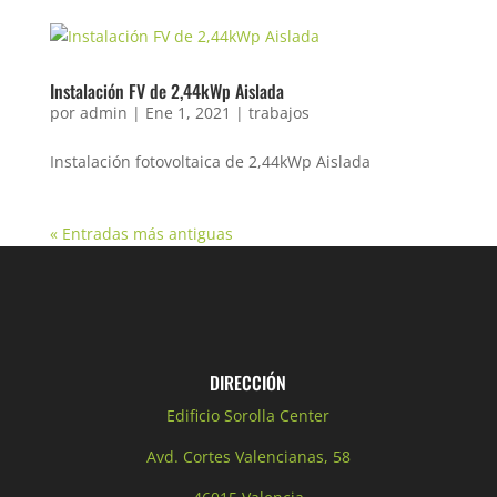
Instalación FV de 2,44kWp Aislada
por
admin
|
Ene 1, 2021
|
trabajos
Instalación fotovoltaica de 2,44kWp Aislada
« Entradas más antiguas
DIRECCIÓN
Edificio Sorolla Center
Avd. Cortes Valencianas, 58